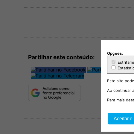
Opções:
Partilhar este conteúdo:
Estritam
Estatísti
Este site pode
Ao continuar a
Para mais det
Aceitar e