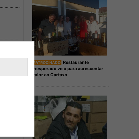
Restaurante
PATROCINADO
Inesperado veio para acrescentar
valor ao Cartaxo