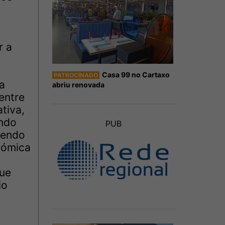
r a
Casa 99 no Cartaxo
PATROCINADO
a
abriu renovada
entre
tiva,
ando
PUB
sendo
nómica
que
io