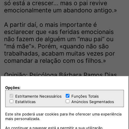
só está a crescer... mas o pai revive
emocionalmente um abandono antigo.»
A partir daí, o mais importante é
esclarecer que «as feridas emocionais
não fazem de alguém um “mau pai“ ou
“má mãe“». Porém, «quando não são
trabalhadas, acabam muitas vezes por
comandar a relação com os filhos.»
Opinião: Psicóloga Bárbara Ramos Dias
Opções:
Estritamente Necessários
Funções Totais
Estatísticas
Anúncios Segmentados
Este site poderá usar cookies para lhe oferecer uma experiência
mais personalizada.
Ao continuar a navegar está a permitir a sua utilização.