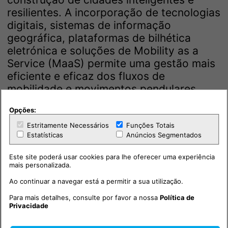
resilientes. A incorporação de tecnologias
digitais, sistemas de informação
geográfica, plataformas de bilhética
eletrónica e soluções de Mobility as a
Service (MaaS) permite uma gestão mais
eficiente e eficaz dos fluxos de
mobilidade e movimentos pendulares,
favorecendo a tomada de decisões
Opções:
baseada em dados e a personalização
dos serviços de transporte.
Estritamente Necessários
Funções Totais
Estatísticas
Anúncios Segmentados
Em suma, a mobilidade multimodal e
Este site poderá usar cookies para lhe oferecer uma experiência
intermodal representa uma evolução
mais personalizada.
paradigmática na forma como se
Ao continuar a navegar está a permitir a sua utilização.
concebem e organizam os sistemas de
Para mais detalhes, consulte por favor a nossa
Política de
transporte. Mais do que simples
Privacidade
alternativas técnicas, estes conceitos