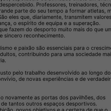
despercebido. Professores, treinadores, técn
rande parte do seu tempo a formar atletas, 
São eles que, diariamente, transmitem valor
rança, o espírito de equipa e a superação.
que fazem do desporto muito mais do que u
 de sincero reconhecimento.
ismo e paixão são essenciais para o cresci
adultos, contribuindo para uma sociedade ma
ia.
 justo pelo trabalho desenvolvido ao longo do
nvívio, de novas experiências e de verdadei
ão novamente as portas dos pavilhões, dos
e de tantos outros espaços desportivos.
ão, novos objetivos e a certeza de que o