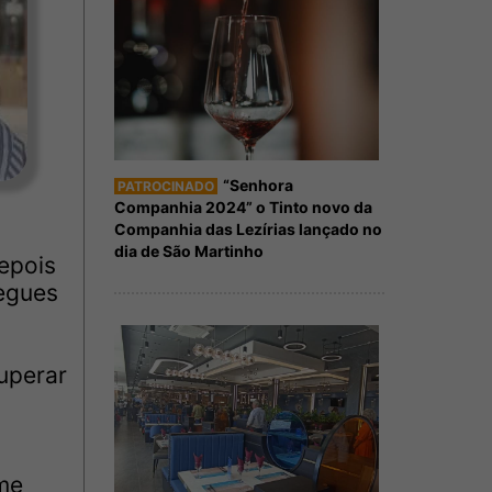
“Senhora
PATROCINADO
Companhia 2024” o Tinto novo da
Companhia das Lezírias lançado no
dia de São Martinho
epois
regues
uperar
rme