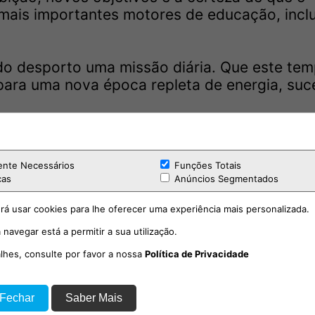
mais importantes motores de educação, incl
do desporto uma missão diária. Que este te
para uma nova época repleta de energia, suc
uz
ente Necessários
Funções Totais
 Cartaxense, Funcionário da instituição à 11 
cas
Anúncios Segmentados
os 6 anos, Rancho folclórico Vale de Santar
rá usar cookies para lhe oferecer uma experiência mais personalizada.
 e Dança de Salão do Vale de Santarém.
 navegar está a permitir a sua utilização.
alhes, consulte por favor a nossa
Política de Privacidade
ociativismo, formado em administração e
o com uma causa“ nobre
 Fechar
Saber Mais