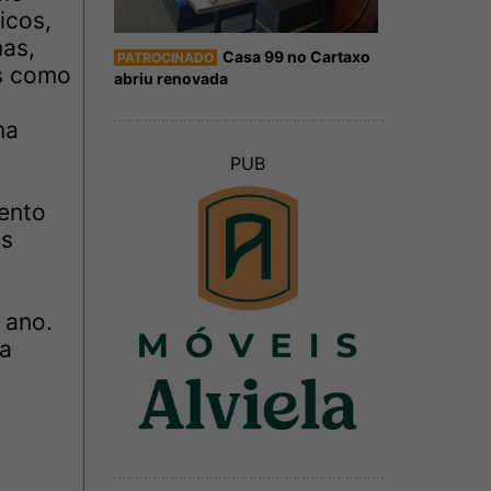
icos,
mas,
Casa 99 no Cartaxo
PATROCINADO
es como
abriu renovada
ma
PUB
mento
is
 ano.
ra