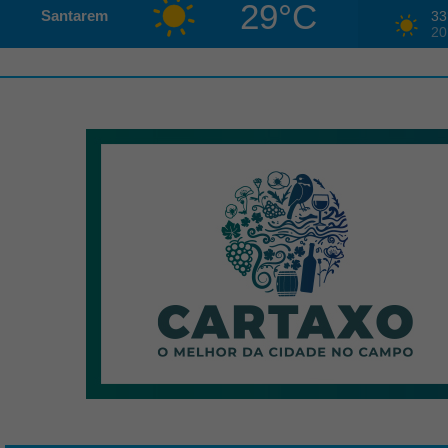
29°C
Santarem
33
20