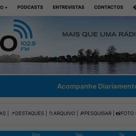
PODCASTS
ENTREVISTAS
CONTACTOS

O +
Acompanhe Diariamente na Tejo Fm / 87
AS
| 📌
DESTAQUES
| 📁
ARQUIVO
| 🔎
PESQUISAR
| 📸
FOTO 
Dom
Seg
Ter