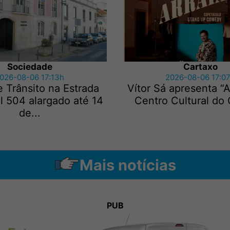
Sociedade
Cartaxo
026-08-06 17:13h
2026-08-06 17:0
 Trânsito na Estrada
Vítor Sá apresenta “A
l 504 alargado até 14
Centro Cultural do
de...
Mais notícias
PUB