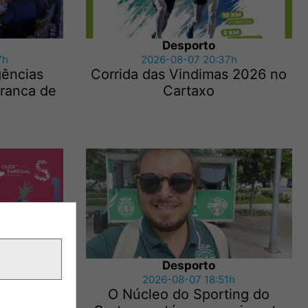
Desporto
7h
2026-08-07 20:37h
gências
Corrida das Vindimas 2026 no
Franca de
Cartaxo
Desporto
7h
2026-08-07 18:51h
 Juventude
O Núcleo do Sporting do