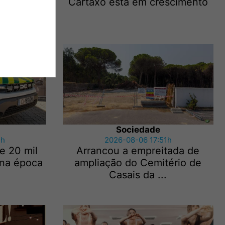
Cartaxo está em crescimento
Sociedade
5h
2026-08-06 17:51h
e 20 mil
Arrancou a empreitada de
 na época
ampliação do Cemitério de
Casais da ...