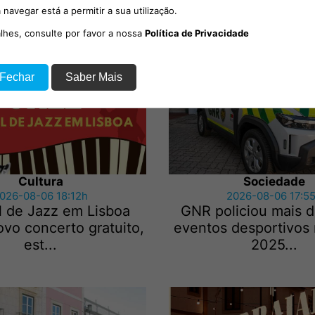
lizam mais de 30
no Sardoal
 navegar está a permitir a sua utilização.
empresários
alhes, consulte por favor a nossa
Política de Privacidade
 Fechar
Saber Mais
Cultura
Sociedade
026-08-06 18:12h
2026-08-06 17:5
l de Jazz em Lisboa
GNR policiou mais d
vo concerto gratuito,
eventos desportivos
est...
2025...