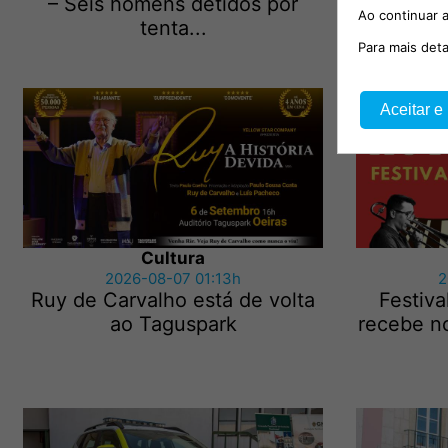
– Seis homens detidos por
mobi
Ao continuar a
tenta...
Para mais det
Aceitar e
Cultura
2026-08-07 01:13h
2
Ruy de Carvalho está de volta
Festiva
ao Taguspark
recebe no